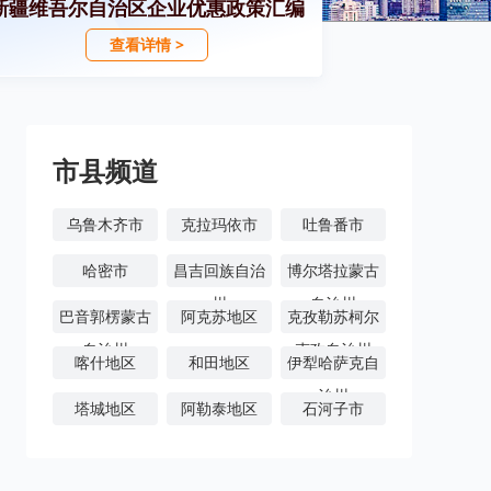
新疆维吾尔自治区企业优惠政策汇编
查看详情 >
市县频道
乌鲁木齐市
克拉玛依市
吐鲁番市
哈密市
昌吉回族自治
博尔塔拉蒙古
州
自治州
巴音郭楞蒙古
阿克苏地区
克孜勒苏柯尔
自治州
克孜自治州
喀什地区
和田地区
伊犁哈萨克自
治州
塔城地区
阿勒泰地区
石河子市
阿拉尔市
图木舒克市
五家渠市