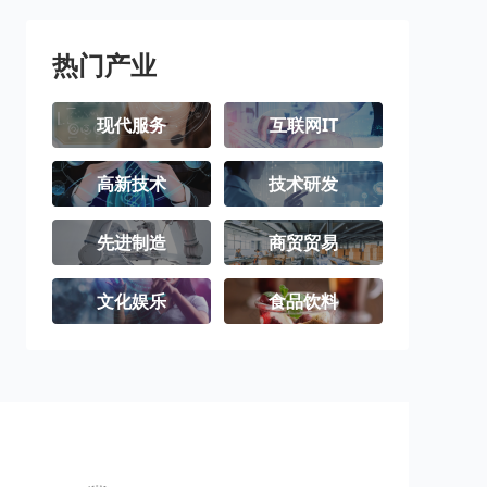
北屯市
铁门关市
双河市
可克达拉市
昆玉市
胡杨河市
热门产业
现代服务
互联网IT
高新技术
技术研发
先进制造
商贸贸易
文化娱乐
食品饮料